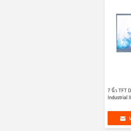
7 นิ้ว TFT 
Industrial
ห