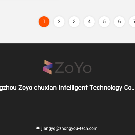
1
2
3
4
5
6
zhou Zoyo chuxian Intelligent Technology Co.,
jiangyq@zhongyou-tech.com