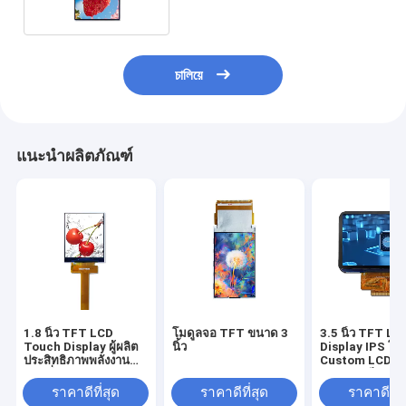
চালিয়ে
แนะนำผลิตภัณฑ์
1.8 นิ้ว TFT LCD
โมดูลจอ TFT ขนาด 3
3.5 นิ้ว TFT LC
Touch Display ผู้ผลิต
นิ้ว
Display IPS โฟก
ประสิทธิภาพพลังงาน
Custom LCD Di
ตามสั่ง
ความละเอียดสูง
ราคาดีที่สุด
ราคาดีที่สุด
ราคาดีที่ส