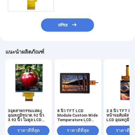
চালিয়ে
แนะนำผลิตภัณฑ์
3อุตสาหกรรมแสดง
8 นิ้ว TFT LCD
2.8 นิ้ว TFT Di
อุณหภูมิขนาด.92 นิ้ว
Module Custom Wide
หน้าจอสัมผัส หน
3.92 นิ้ว โมดูล LCD
Temperature LCD
LCD อุณหภูมิกว้
TFT
Display Panel ผู้ผลิต
ราคาดีที่สุด
ราคาดีที่สุด
ราคาดีที่ส