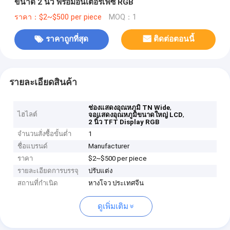
ขนาด 2 นิ้ว พร้อมอินเตอร์เฟซ RGB
ราคา：$2~$500 per piece
MOQ：1
ราคาถูกที่สุด
ติดต่อตอนนี้
รายละเอียดสินค้า
,
ช่องแสดงอุณหภูมิ TN Wide
ไฮไลต์
,
จอแสดงอุณหภูมิขนาดใหญ่ LCD
2 นิ้ว TFT Display RGB
จำนวนสั่งซื้อขั้นต่ำ
1
ชื่อแบรนด์
Manufacturer
ราคา
$2~$500 per piece
รายละเอียดการบรรจุ
ปรับแต่ง
สถานที่กำเนิด
หางโจว ประเทศจีน
ดูเพิ่มเติม