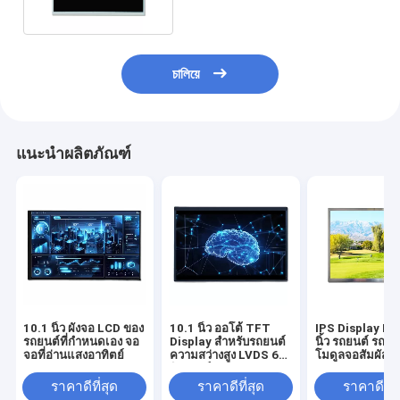
চালিয়ে
แนะนำผลิตภัณฑ์
10.1 นิ้ว ผังจอ LCD ของ
10.1 นิ้ว ออโต้ TFT
IPS Display LC
รถยนต์ที่กําหนดเอง จอ
Display สําหรับรถยนต์
นิ้ว รถยนต์ รถยน
จอที่อ่านแสงอาทิตย์
ความสว่างสูง LVDS 60
โมดูลจอสัมผัส
อินเตอร์เฟซ
ราคาดีที่สุด
ราคาดีที่สุด
ราคาดีที่ส