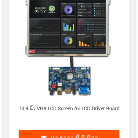
เชื่อมต่อ
เครื่อง FPC ที่ติดต่อ
164.9 ((W) x100 ((H) X3.4
ิการออกแบบ
((T) มม
154.21 ((W) x85.92 ((H)
ที่ทํางาน
mm
นสัมผัสเป็นตัวเลือก
ใช่
ราความแตกต่าง ((ชนิด)
800
ทางการดู
ทั้งหมด
ซ้าย: 80, ขวา: 80, ขึ้น: 80,
ะมุมมอง
ลง: 80 องศา
มสว่าง ((ชนิด)
350 cd/m2
10.4 นิ้ว VGA LCD Screen กับ LCD Driver Board
หภูมิการทํางาน
-20°C ~ 70°C
หภูมิในการเก็บ
-30°C~80°C