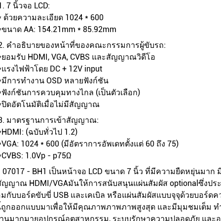
7 นิ้วจอ LCD:
* ด้วยความละเอียด 1024 * 600
*
ขนาด AA: 154.21mm * 85.92mm
คําอธิบายของหน้าที่ของคณะกรรมการผู้ขับรถ:
*
ยอมรับ HDMI, VGA, CVBS และสัญญาณวิดีโอ
*
แรงไฟฟ้าโดย DC + 12V input
*
มีการทํางาน OSD หลายฟังก์ชัน
*
ฟังก์ชันการควบคุมทางไกล (เป็นตัวเลือก)
*
ปิดอัตโนมัติเมื่อไม่มีสัญญาณ
มาตรฐานการเข้าสัญญาณ:
*
HDMI: (ฉบับทั่วไป 1.2)
*
VGA: 1024 * 600 (มีอัตราการอัพเดทตั้งแต่ 60 ถึง 75)
*
CVBS: 1.0Vp - p75Ω
- 07017 - BH1 เป็นหน้าจอ LCD ขนาด 7 นิ้ว ที่มีความยืดหยุ่นมาก
สัญญาณ HDMI/VGAมันให้การสนับสนุนแผ่นสัมผัส optionalซึ่งปร
อมกับบอร์ดขับขี่ USB และเคเบิล หรือแผ่นสัมผัสแบบจุจุด้วยบอร์ด
ี้ถูกออกแบบมาเพื่อให้มีคุณภาพภาพภาพสูงสุด และมีมุมชมเต็ม ทํา
งานมากมายอุปกรณ์อุตสาหกรรม, ระบบรักษาความปลอดภัย และอุปกรณ