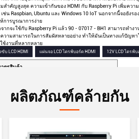
มสําคัญสูงสุด ความเข้ากันของ HDMI กับ Raspberry Pi เพิ่มความ
 เช่น Raspbian, Ubuntu และ Windows 10 IoT นอกจากนี้จอยังรอง
ให้การบูรณาการง่าย
จากจะใช้กับ Raspberry Pi แล้ว 90 - 07017 - BH1 สามารถทํางา
ความสามารถในการสัมผัสหลายอย่าง ทําให้มันเป็นทางแก้ปัญห
ใช้งานที่หลากหลาย
องขับ LCD HDMI
แผ่นจอ LCD ไดรฟ์บอร์ด HDMI
12V LCD ไดรฟ์บ
มาตรสินค้า
ดทางด้านขั้ว
7??
ผลิตภัณฑ์คล้ายกัน
แบบแสดง
1024x600 พิกเซล
เตอร์เฟซ
HDMI
หรือเทียบเท่า