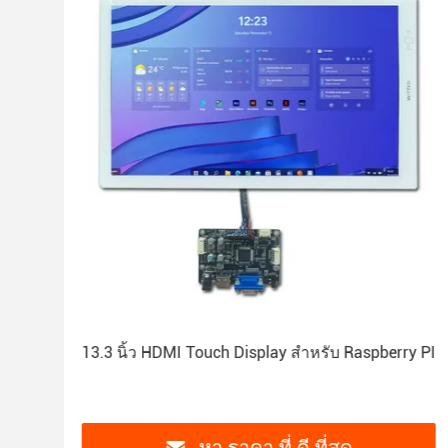
การ
มิต
พื้น
แผ่
อัต
ทิศ
ระย
ควา
13.3 นิ้ว HDMI Touch Display สําหรับ Raspberry PI
อุณ
อุณ