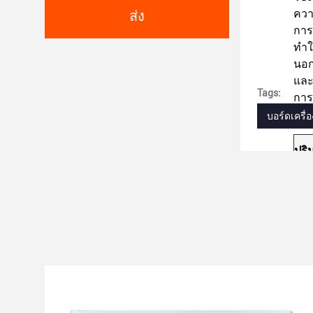
ควา
ส่ง
การ
ทํา
นอก
และ
Tags:
การ
บอร์ดเครื่
ปริ
ขนา
รูป
อิน
IC 