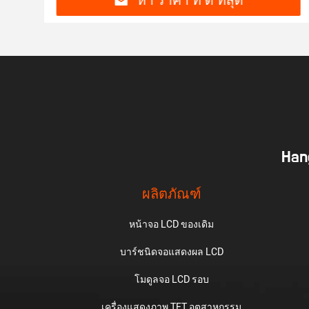
หา ราคา ที่ ดี ที่สุด
Hang
ผลิตภัณฑ์
หน้าจอ LCD ของเดิม
บาร์ชนิดจอแสดงผล LCD
โมดูลจอ LCD รอบ
เครื่องแสดงภาพ TFT อุตสาหกรรม